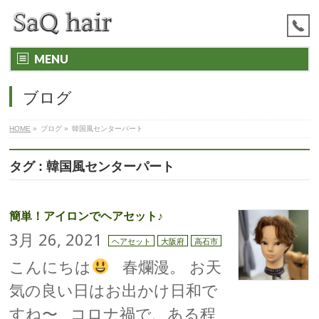
MENU
ブログ
HOME
»
ブログ
»
韓国風センターパート
タグ : 韓国風センターパート
簡単！アイロンでヘアセット♪
3月 26, 2021
ヘアセット
大阪府
高石市
こんにちは
春爛漫。 お天
気の良い日はお出かけ日和で
すね〜 コロナ禍で、ある程