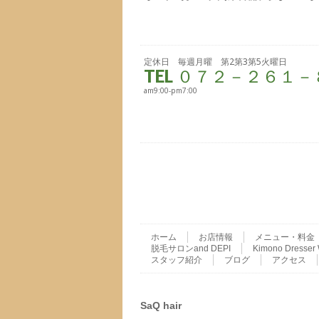
定休日 毎週月曜 第2第3第5火曜日
TEL ０７２－２６１
am9:00-pm7:00
ホーム
お店情報
メニュー・料金
脱毛サロンand DEPI
Kimono Dres
スタッフ紹介
ブログ
アクセス
SaQ hair