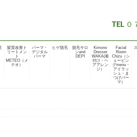
TEL
正
髪質改善ト
パーマ・
ヒゲ脱毛
脱毛サロ
Kimono
Facial
リートメン
デジタル
ンand
Dresser
Room
ト
パーマ
DEPI
WAKA(着
Chizu（シ
METEO（メ
付け・ヘ
ェービン
テオ）
アアレン
グmenu・
ジ）
アイラッ
シュ・ま
つげパー
マ）