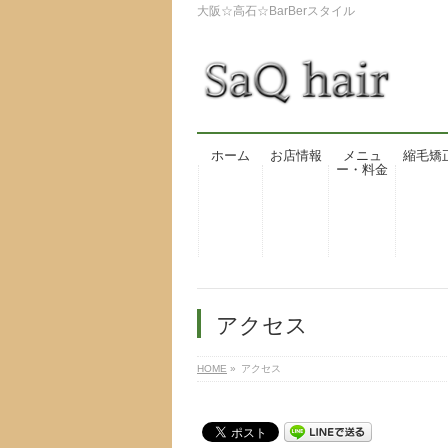
大阪☆高石☆BarBerスタイル
ホーム
お店情報
メニュ
縮毛矯
ー・料金
アクセス
HOME
»
アクセス