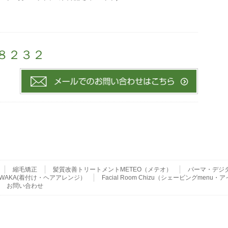
－８２３２
縮毛矯正
髪質改善トリートメントMETEO（メテオ）
パーマ・デジ
ser WAKA(着付け・ヘアアレンジ）
Facial Room Chizu（シェービングme
お問い合わせ