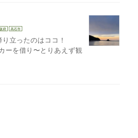
阪府
高石市
り立ったのはココ！
カーを借り〜とりあえず観