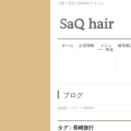
大阪☆高石☆BarBerスタイル
ホーム
お店情報
メニュ
縮毛矯
ー・料金
ブログ
HOME
»
ブログ
»
長崎旅行
タグ : 長崎旅行