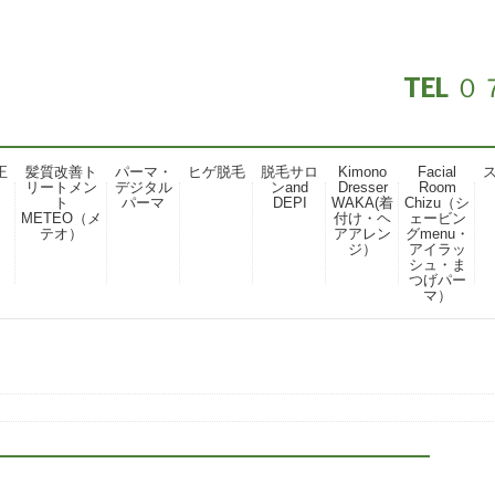
TEL
正
髪質改善ト
パーマ・
ヒゲ脱毛
脱毛サロ
Kimono
Facial
リートメン
デジタル
ンand
Dresser
Room
ト
パーマ
DEPI
WAKA(着
Chizu（シ
METEO（メ
付け・ヘ
ェービン
テオ）
アアレン
グmenu・
ジ）
アイラッ
シュ・ま
つげパー
マ）