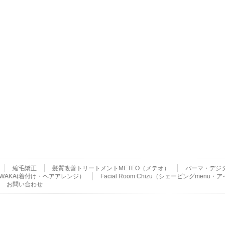
縮毛矯正
髪質改善トリートメントMETEO（メテオ）
パーマ・デジ
ser WAKA(着付け・ヘアアレンジ）
Facial Room Chizu（シェービングme
お問い合わせ