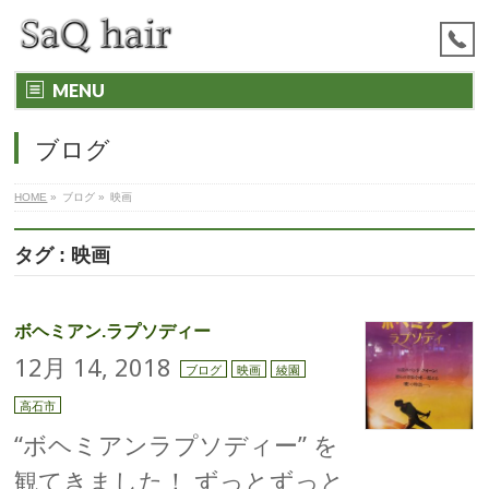
MENU
ブログ
HOME
»
ブログ
»
映画
タグ : 映画
ボヘミアン.ラプソディー
12月 14, 2018
ブログ
映画
綾園
高石市
“ボヘミアンラプソディー” を
観てきました！ ずっとずっと