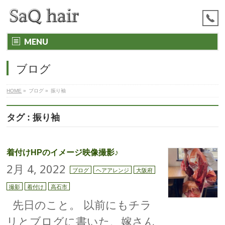
MENU
ブログ
HOME
»
ブログ
»
振り袖
タグ : 振り袖
着付けHPのイメージ映像撮影♪
2月 4, 2022
ブログ
ヘアアレンジ
大阪府
撮影
着付け
高石市
先日のこと。 以前にもチラ
リとブログに書いた、嫁さん