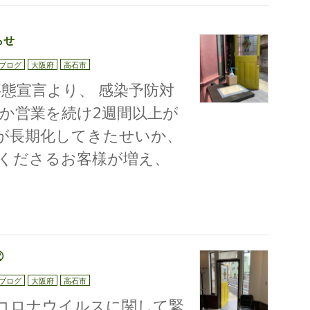
らせ
ブログ
大阪府
高石市
事態宣言より、 感染予防対
か営業を続け2週間以上が
が長期化してきたせいか、
くださるお客様が増え、
②
ブログ
大阪府
高石市
コロナウイルスに関して緊