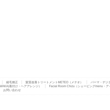
縮毛矯正
髪質改善トリートメントMETEO（メテオ）
パーマ・デジ
ser WAKA(着付け・ヘアアレンジ）
Facial Room Chizu（シェービングme
お問い合わせ