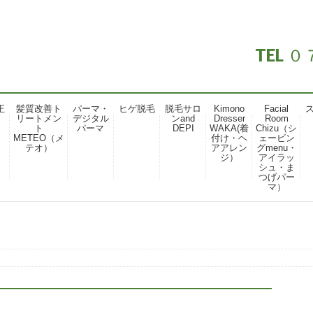
TEL
正
髪質改善ト
パーマ・
ヒゲ脱毛
脱毛サロ
Kimono
Facial
リートメン
デジタル
ンand
Dresser
Room
ト
パーマ
DEPI
WAKA(着
Chizu（シ
METEO（メ
付け・ヘ
ェービン
テオ）
アアレン
グmenu・
ジ）
アイラッ
シュ・ま
つげパー
マ）