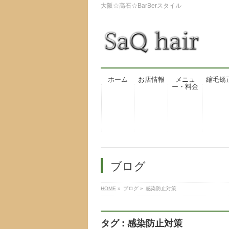
大阪☆高石☆BarBerスタイル
ホーム
お店情報
メニュ
縮毛矯
ー・料金
ブログ
HOME
»
ブログ
»
感染防止対策
タグ : 感染防止対策