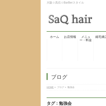
大阪☆高石☆BarBerスタイル
ホーム
お店情報
メニュ
縮毛矯
ー・料金
ブログ
HOME
»
ブログ
»
勉強会
タグ : 勉強会