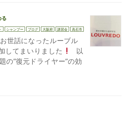
める
ト
シャンプー
ブログ
大阪府
講習会
高石市
もお世話になったルーブル
加してまいりました
以
題の”復元ドライヤー”の効