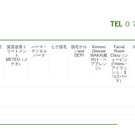
TEL
正
髪質改善ト
パーマ・
ヒゲ脱毛
脱毛サロ
Kimono
Facial
リートメン
デジタル
ンand
Dresser
Room
ト
パーマ
DEPI
WAKA(着
Chizu（シ
METEO（メ
付け・ヘ
ェービン
テオ）
アアレン
グmenu・
ジ）
アイラッ
シュ・ま
つげパー
マ）