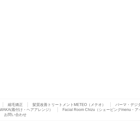
縮毛矯正
髪質改善トリートメントMETEO（メテオ）
パーマ・デジ
ser WAKA(着付け・ヘアアレンジ）
Facial Room Chizu（シェービングme
お問い合わせ