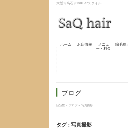
大阪☆高石☆BarBerスタイル
ホーム
お店情報
メニュ
縮毛矯
ー・料金
ブログ
HOME
»
ブログ
»
写真撮影
タグ : 写真撮影