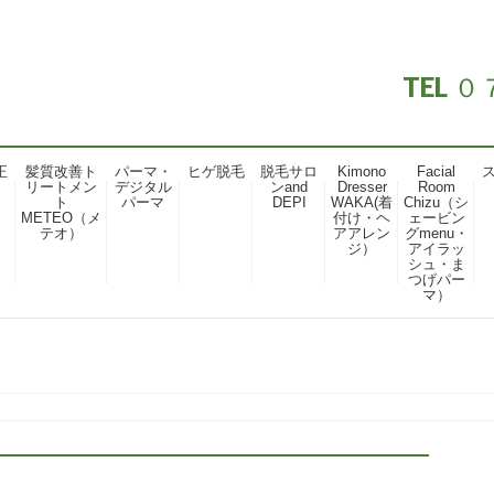
TEL
正
髪質改善ト
パーマ・
ヒゲ脱毛
脱毛サロ
Kimono
Facial
リートメン
デジタル
ンand
Dresser
Room
ト
パーマ
DEPI
WAKA(着
Chizu（シ
METEO（メ
付け・ヘ
ェービン
テオ）
アアレン
グmenu・
ジ）
アイラッ
シュ・ま
つげパー
マ）