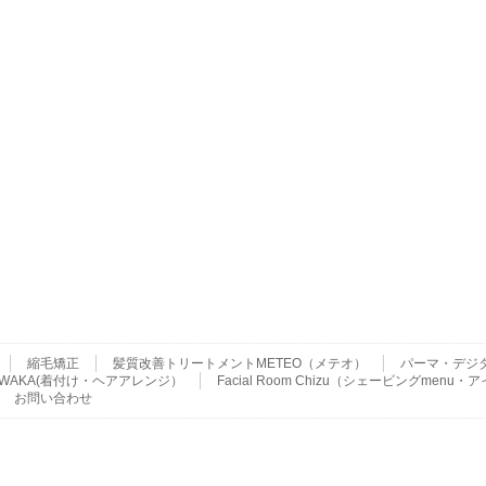
縮毛矯正
髪質改善トリートメントMETEO（メテオ）
パーマ・デジ
ser WAKA(着付け・ヘアアレンジ）
Facial Room Chizu（シェービングme
お問い合わせ