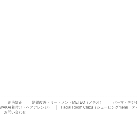
縮毛矯正
髪質改善トリートメントMETEO（メテオ）
パーマ・デジ
ser WAKA(着付け・ヘアアレンジ）
Facial Room Chizu（シェービングme
お問い合わせ