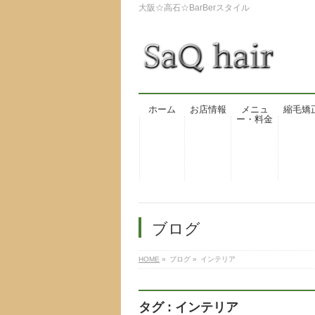
大阪☆高石☆BarBerスタイル
ホーム
お店情報
メニュ
縮毛矯
ー・料金
ブログ
HOME
»
ブログ
»
インテリア
タグ : インテリア