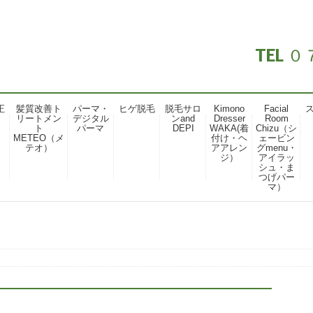
TEL
正
髪質改善ト
パーマ・
ヒゲ脱毛
脱毛サロ
Kimono
Facial
リートメン
デジタル
ンand
Dresser
Room
ト
パーマ
DEPI
WAKA(着
Chizu（シ
METEO（メ
付け・ヘ
ェービン
テオ）
アアレン
グmenu・
ジ）
アイラッ
シュ・ま
つげパー
マ）