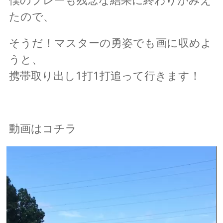
たので、
そうだ！マスターの勇姿でも画に収めよ
うと、
携帯取り出し1打1打追って行きます
！
動画はコチラ
動
画
プ
レ
ー
ヤ
ー