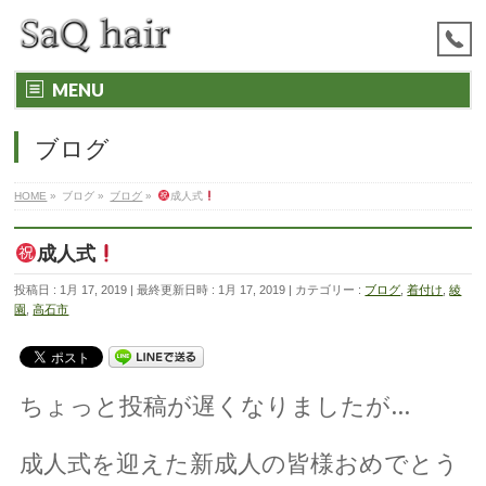
MENU
ブログ
HOME
»
ブログ
»
ブログ
»
成人式
成人式
投稿日 : 1月 17, 2019
最終更新日時 : 1月 17, 2019
カテゴリー :
ブログ
,
着付け
,
綾
園
,
高石市
ちょっと投稿が遅くなりましたが…
成人式を迎えた新成人の皆様おめでとう