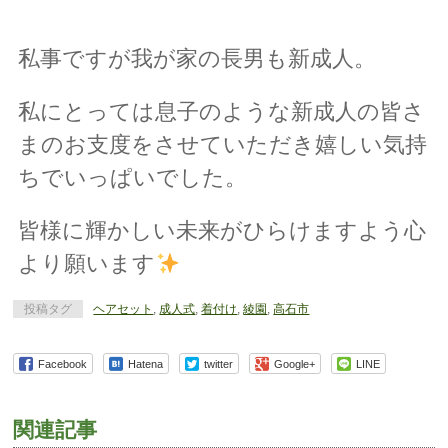
私事ですが我が家の長男も新成人。
私にとっては息子のような新成人の皆さ
まのお支度をさせていただき嬉しい気持
ちでいっぱいでした。
皆様に輝かしい未来がひらけますよう心
より願います
投稿タグ
ヘアセット
,
成人式
,
着付け
,
綾園
,
高石市
Facebook
Hatena
twitter
Google+
LINE
関連記事