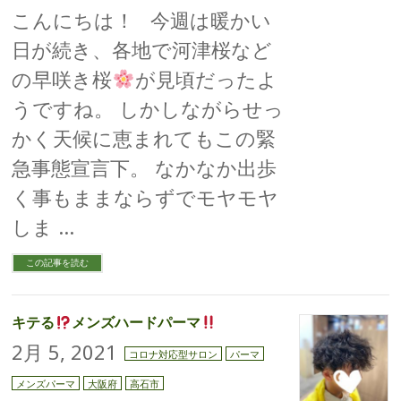
こんにちは！ 今週は暖かい
日が続き、各地で河津桜など
の早咲き桜
が見頃だったよ
うですね。 しかしながらせっ
かく天候に恵まれてもこの緊
急事態宣言下。 なかなか出歩
く事もままならずでモヤモヤ
しま …
この記事を読む
キテる
メンズハードパーマ
2月 5, 2021
コロナ対応型サロン
パーマ
メンズパーマ
大阪府
高石市