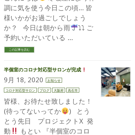
調に気を使う今日この頃… 皆
様いかがお過ごしでしょう
か？ 今日は朝から雨
⤵︎⤵︎ ご
予約いただいている …
この記事を読む
半個室のコロナ対応型サロンが完成
9月 18, 2020
お知らせ
コロナ対応型サロン
ブログ
大阪府
高石市
皆様、お待たせ致しました！
(待ってないってか
) とう
とう先日 プロジェクトX 発
動
もとい 『半個室のコロ