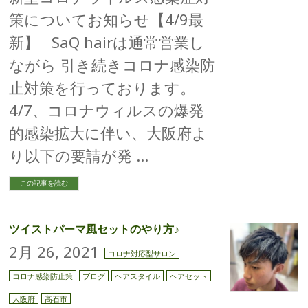
策についてお知らせ【4/9最
新】 SaQ hairは通常営業し
ながら 引き続きコロナ感染防
止対策を行っております。
4/7、コロナウィルスの爆発
的感染拡大に伴い、大阪府よ
り以下の要請が発 …
この記事を読む
ツイストパーマ風セットのやり方♪
2月 26, 2021
コロナ対応型サロン
コロナ感染防止策
ブログ
ヘアスタイル
ヘアセット
大阪府
高石市