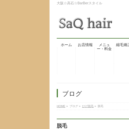
大阪☆高石☆BarBerスタイル
ホーム
お店情報
メニュ
縮毛矯
ー・料金
ブログ
HOME
»
ブログ
»
ひげ脱毛
»
脱毛
脱毛