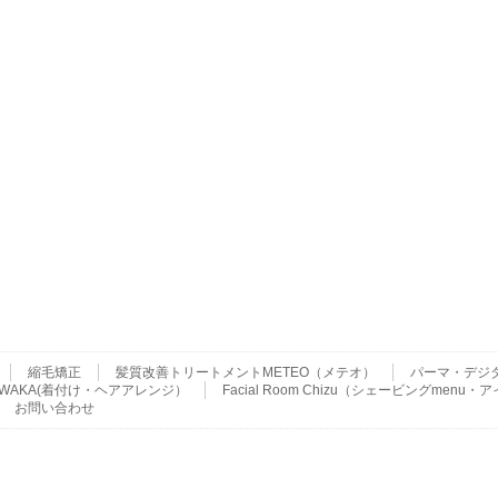
縮毛矯正
髪質改善トリートメントMETEO（メテオ）
パーマ・デジ
ser WAKA(着付け・ヘアアレンジ）
Facial Room Chizu（シェービングme
お問い合わせ