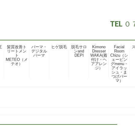
TEL
正
髪質改善ト
パーマ・
ヒゲ脱毛
脱毛サロ
Kimono
Facial
リートメン
デジタル
ンand
Dresser
Room
ト
パーマ
DEPI
WAKA(着
Chizu（シ
METEO（メ
付け・ヘ
ェービン
テオ）
アアレン
グmenu・
ジ）
アイラッ
シュ・ま
つげパー
マ）