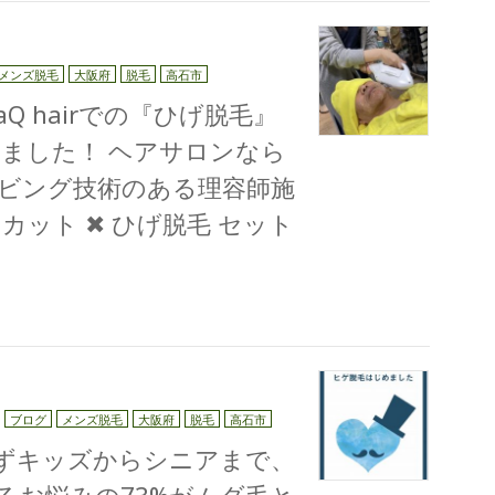
メンズ脱毛
大阪府
脱毛
高石市
Q hairでの『ひげ脱毛』
ました！ ヘアサロンなら
ビング技術のある理容師施
ット ✖︎ ひげ脱毛 セット
ブログ
メンズ脱毛
大阪府
脱毛
高石市
わずキッズからシニアまで、