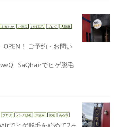
お知らせ
ご挨拶
ひげ脱毛
ブログ
大阪府
I》OPEN！ ご予約・お問い
/m3KtweQ SaQhairでヒゲ脱毛
ブログ
メンズ脱毛
大阪府
脱毛
高石市
 hairでヒゲ脱毛を始めて2ヶ