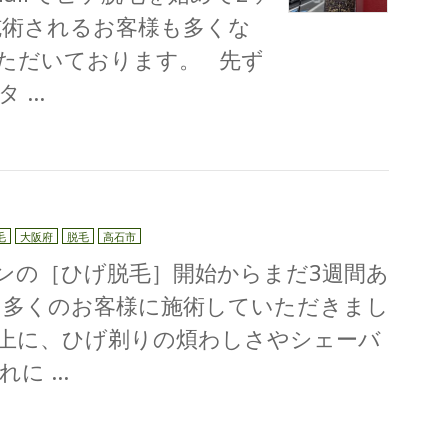
施術されるお客様も多くな
ただいております。 先ず
タ …
毛
大阪府
脱毛
高石市
当サロンの［ひげ脱毛］開始からまだ3週間あ
に多くのお客様に施術していただきまし
上に、ひげ剃りの煩わしさやシェーバ
れに …