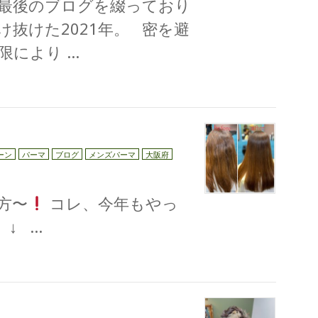
最後のブログを綴っており
け抜けた2021年。 密を避
限により …
ーン
パーマ
ブログ
メンズパーマ
大阪府
の方〜
コレ、今年もやっ
 …