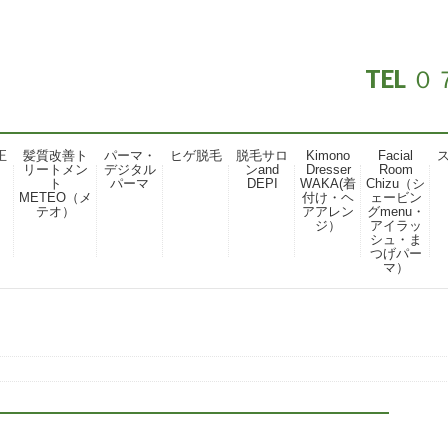
TEL
正
髪質改善ト
パーマ・
ヒゲ脱毛
脱毛サロ
Kimono
Facial
リートメン
デジタル
ンand
Dresser
Room
ト
パーマ
DEPI
WAKA(着
Chizu（シ
METEO（メ
付け・ヘ
ェービン
テオ）
アアレン
グmenu・
ジ）
アイラッ
シュ・ま
つげパー
マ）