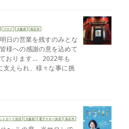
ブログ
大阪府
高石市
も明日の営業を残すのみとな
た皆様への感謝の意を込めて
おります… 2022年も
客様に支えられ、様々な事に挑
ットカード決済
大阪府
電子マネー決済
高石市