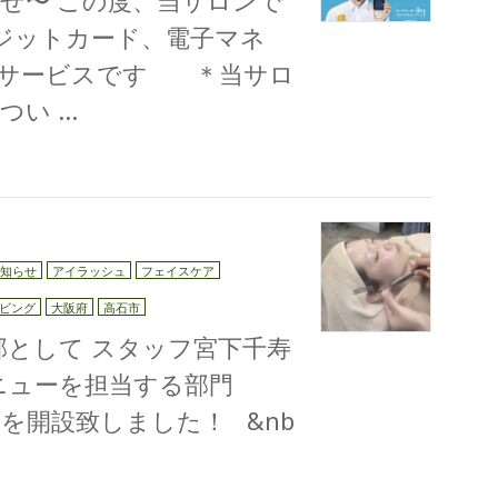
らせ〜 この度、当サロンで
レジットカード、電子マネ
済サービスです ＊当サロ
つい …
知らせ
アイラッシュ
フェイスケア
ビング
大阪府
高石市
一部として スタッフ宮下千寿
ニューを担当する部門
zu》 を開設致しました！ &nb