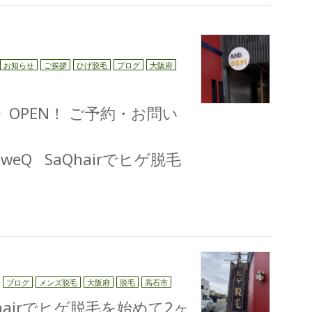
お知らせ
ご挨拶
ひげ脱毛
ブログ
大阪府
I》OPEN！ ご予約・お問い
/m3KtweQ SaQhairでヒゲ脱毛
ブログ
メンズ脱毛
大阪府
脱毛
高石市
 hairでヒゲ脱毛を始めて2ヶ