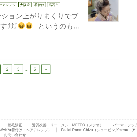
アアレンジ
大阪府
着付け
高石市
ンション上がりまくりでブ
⤴︎⤴︎
というのも…
2
3
…
5
»
縮毛矯正
髪質改善トリートメントMETEO（メテオ）
パーマ・デジ
ser WAKA(着付け・ヘアアレンジ）
Facial Room Chizu（シェービングme
お問い合わせ