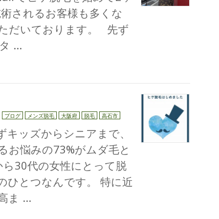
施術されるお客様も多くな
ただいております。 先ず
タ …
ブログ
メンズ脱毛
大阪府
脱毛
高石市
わずキッズからシニアまで、
るお悩みの73%がムダ毛と
から30代の女性にとって脱
のひとつなんです。 特に近
高ま …