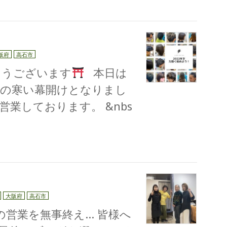
阪府
高石市
うございます
本日は
の寒い幕開けとなりまし
営業しております。 &nbs
大阪府
高石市
の営業を無事終え… 皆様へ