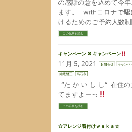
の感謝の意を込めて今年
ます。 withコロナで駆
けるためのご予約人数制
この記事を読む
キャンペーン ✖︎ キャンペーン
11月 5, 2021
お知らせ
キャンペ
縮毛矯正
高石市
“た か い し し“ 在住
てますよーっ
↓
この記事を読む
☆アレンジ着付けｗａｋａ☆