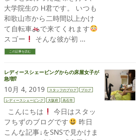
大学院生の H君です。 いつも
和歌山市から二時間以上かけ
て自転車
で来てくれます
スゴー
そんな彼が初 …
この記事を読む
レディースシェービングからの床屋女子が
急増⁉︎
10月 4, 2019
スタッフのブログ
ブログ
レディースシェービング
大阪府
高石市
こんにちは
今日はスタッ
フちずのブログです
昨日
こんな記事↓をSNSで見かけま