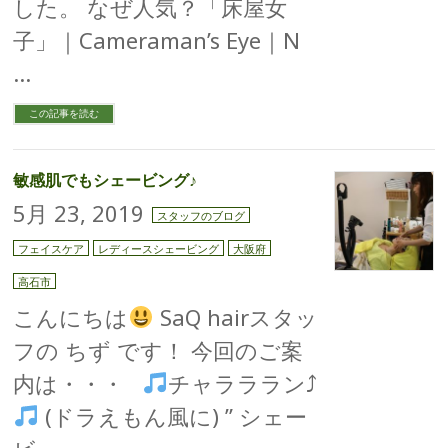
した。 なぜ人気？「床屋女
子」｜Cameraman’s Eye｜N
…
この記事を読む
敏感肌でもシェービング♪
5月 23, 2019
スタッフのブログ
フェイスケア
レディースシェービング
大阪府
高石市
こんにちは
SaQ hairスタッ
フの ちず です！ 今回のご案
内は・・・
チャラララン⤴︎
(ドラえもん風に) ” シェー