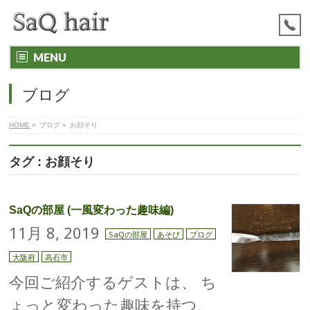
MENU
ブログ
HOME
»
ブログ
»
お顔そり
タグ : お顔そり
SaQの部屋 (一風変わった趣味編)
11月 8, 2019
SaQの部屋
あそび
ブログ
大阪府
高石市
今回ご紹介するゲストは、 ち
ょっと変わった趣味を持つ、