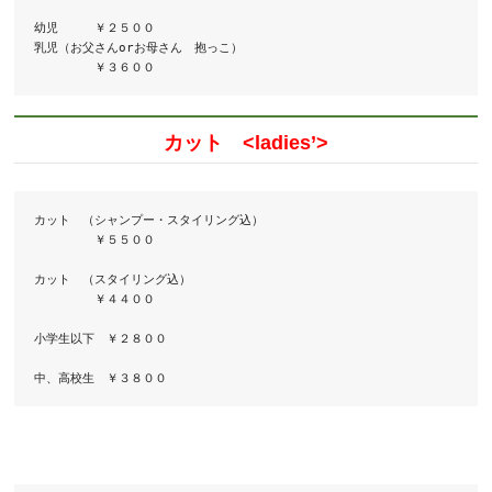
幼児　　　￥２５００

乳児（お父さんorお母さん　抱っこ）　　　　　　　

　　　　　￥３６００
カット <ladies’>
カット　（シャンプー・スタイリング込）

　　　　　￥５５００

カット　（スタイリング込）

　　　　　￥４４００

小学生以下　￥２８００

中、高校生　￥３８００