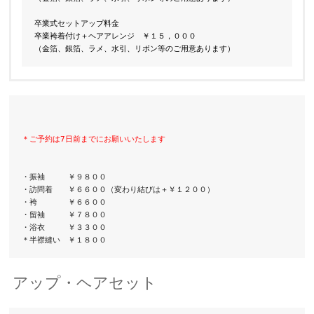
卒業式セットアップ料金

（金箔、銀箔、ラメ、水引、リボン等のご用意あります） 
＊ご予約は7
日前までにお願いいたします

・振袖　　　￥９８００

・訪問着　　￥６６００（変わり結びは＋￥１２００）

・袴　　　　￥６６００

・留袖　　　￥７８００

・浴衣　　　￥３３００

＊半襟縫い　￥１８００
アップ・ヘアセット