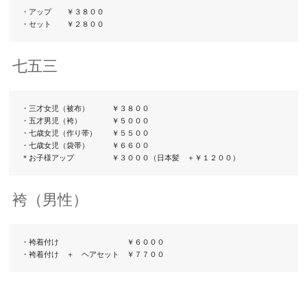
・アップ　　￥３８００　

・セット　　￥２８００
七五三
・三才女児（被布）　　　￥３８００

・五才男児（袴）　　　　￥５０００

・七歳女児（作り帯）　　￥５５００

・七歳女児（袋帯）　　　￥６６００

＊お子様アップ　　　　　￥３０００（日本髪　＋￥１２００）
袴（男性）
・袴着付け　　　　　　　　　￥６０００

・袴着付け　＋　ヘアセット　￥７７００