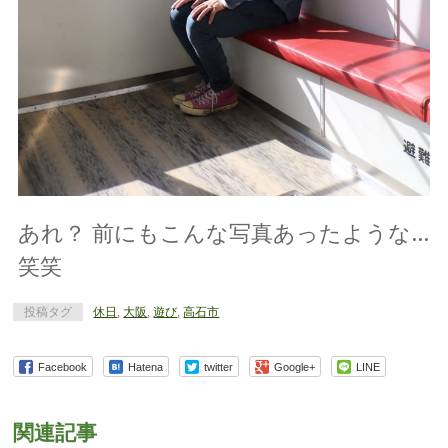
あれ？ 前にもこんな写真あったような…
笑笑
投稿タグ
休日
,
大阪
,
遊び
,
高石市
Facebook
Hatena
twitter
Google+
LINE
関連記事