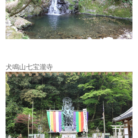
犬鳴山七宝瀧寺