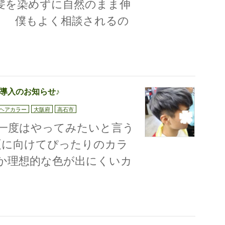
白髪を染めずに自然のまま伸
す。 僕もよく相談されるの
ay導入のお知らせ♪
ヘアカラー
大阪府
高石市
 一度はやってみたいと言う
夏に向けてぴったりのカラ
か理想的な色が出にくいカ