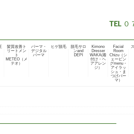
TEL
正
髪質改善ト
パーマ・
ヒゲ脱毛
脱毛サロ
Kimono
Facial
リートメン
デジタル
ンand
Dresser
Room
ト
パーマ
DEPI
WAKA(着
Chizu（シ
METEO（メ
付け・ヘ
ェービン
テオ）
アアレン
グmenu・
ジ）
アイラッ
シュ・ま
つげパー
マ）