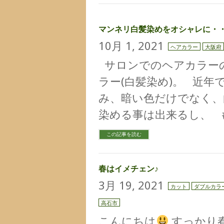
マンネリ白髪染めをオシャレに・
10月 1, 2021
ヘアカラー
大阪府
サロンでのヘアカラー
ラー(白髪染め)。 近年
み、暗い色だけでなく、
染める事は出来るし、 
この記事を読む
春はイメチェン♪
3月 19, 2021
カット
ダブルカラ
高石市
こんにちは
すっかり