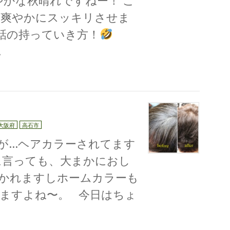
かな秋晴れですねー！ こ
も爽やかにスッキリさせま
な話の持っていき方！
…
大阪府
高石市
が…ヘアカラーされてます
に言っても、大まかにおし
かれますしホームカラーも
ますよね〜。 今日はちょ