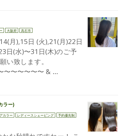
ー
大阪府
高石市
月),15日 (火),21(月)22日
3日(水)〜31日(木)のご予
願い致します。
〜〜〜〜〜〜 & …
カラー)
アカラー
レディースシェービング
予約優先制