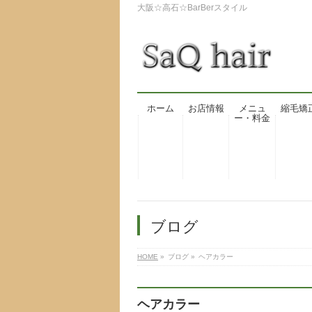
大阪☆高石☆BarBerスタイル
ホーム
お店情報
メニュ
縮毛矯
ー・料金
ブログ
HOME
»
ブログ
»
ヘアカラー
ヘアカラー