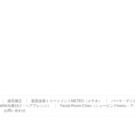
縮毛矯正
髪質改善トリートメントMETEO（メテオ）
パーマ・デジ
ser WAKA(着付け・ヘアアレンジ）
Facial Room Chizu（シェービングme
お問い合わせ