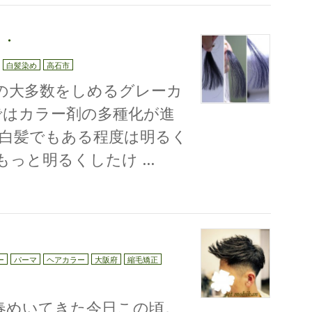
・・
白髪染め
高石市
の大多数をしめるグレーカ
ではカラー剤の多種化が進
白髪でもある程度は明るく
もっと明るくしたけ …
ー
パーマ
ヘアカラー
大阪府
縮毛矯正
春めいてきた今日この頃。