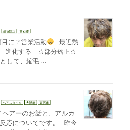
縮毛矯正
高石市
面目に？営業活動
最近熱
進化する ☆部分矯正☆
として、縮毛 …
ヘアスタイル
大阪府
高石市
レイヘアーのお話と、アルカ
反応についてです。 昨今