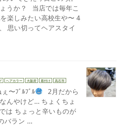
ょうか？ 当店では毎年こ
を楽しみたい高校生や〜 4
、 思い切ってヘアスタイ
グ
ヘアカラー
大阪府
着付け
高石市
〜ﾌﾞﾙﾌﾞﾙ
2月だから
なんやけど… ちょくちょ
では ちょっと辛いものが
のバラン …