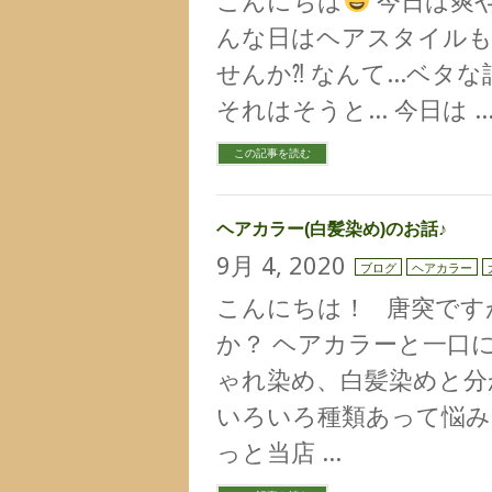
こんにちは
今日は爽や
んな日はヘアスタイル
せんか⁈ なんて…ベタ
それはそうと… 今日は 
この記事を読む
ヘアカラー(白髪染め)のお話♪
9月 4, 2020
ブログ
ヘアカラー
こんにちは！ 唐突です
か？ ヘアカラーと一口
ゃれ染め、白髪染めと分
いろいろ種類あって悩み
っと当店 …