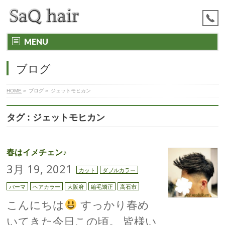
MENU
ブログ
HOME
»
ブログ
»
ジェットモヒカン
タグ : ジェットモヒカン
春はイメチェン♪
3月 19, 2021
カット
ダブルカラー
パーマ
ヘアカラー
大阪府
縮毛矯正
高石市
こんにちは
すっかり春め
いてきた今日この頃。 皆様い