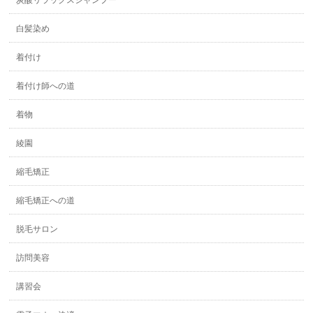
炭酸リラックスシャンプー
白髪染め
着付け
着付け師への道
着物
綾園
縮毛矯正
縮毛矯正への道
脱毛サロン
訪問美容
講習会