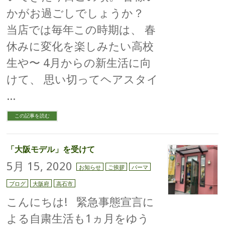
かがお過ごしでしょうか？
当店では毎年この時期は、 春
休みに変化を楽しみたい高校
生や〜 4月からの新生活に向
けて、 思い切ってヘアスタイ
…
この記事を読む
「大阪モデル」を受けて
5月 15, 2020
お知らせ
ご挨拶
パーマ
ブログ
大阪府
高石市
こんにちは! 緊急事態宣言に
よる自粛生活も1ヵ月をゆう